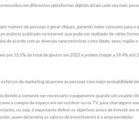
promovidos em diferentes plataformas digitais atraia cada vez mais pe
 maior número de pessoas e gerar cliques, gerando maior consumo para o q
m um anúncio publicado na internet que pode ser realizado de várias form
nha de acordo com as diversas características como idade, sexo, região 
veis por 55,5% do total de gastos em 2022 e podem chegar a 59,4% até 
esforços de marketing alcancem as pessoas com maior probabilidade de
 devido a somente ser necessário o pagamento quando um usuário clic
 como a compra de espaço em um outdoor ou na TV, para citar alguns exe
iante, ou seja, é importante definir os objetivos antes de investir em 
assim, quem determina os valores de investimento é o empreendedor.