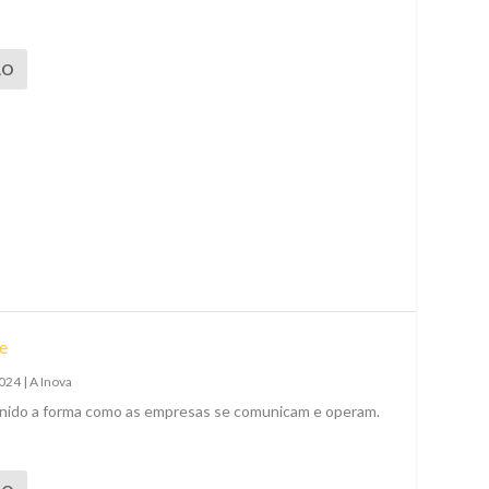
ÃO
e
2024
|
A Inova
finido a forma como as empresas se comunicam e operam.