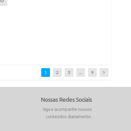
ÃO
1
2
3
…
9
Nossas Redes Sociais
Siga e acompanhe nossos
conteúdos diariamente.