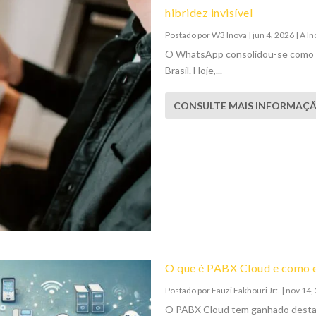
hibridez invisível
Postado por
W3 Inova
|
jun 4, 2026
|
A In
O WhatsApp consolidou-se como o
Brasil. Hoje,...
CONSULTE MAIS INFORMAÇ
O que é PABX Cloud e como e
Postado por
Fauzi Fakhouri Jr:.
|
nov 14,
O PABX Cloud tem ganhado destaq