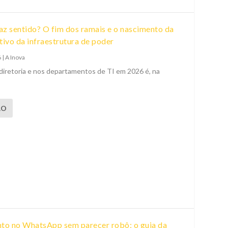
faz sentido? O fim dos ramais e o nascimento da
itivo da infraestrutura de poder
6
|
A Inova
diretoria e nos departamentos de TI em 2026 é, na
ÃO
to no WhatsApp sem parecer robô: o guia da