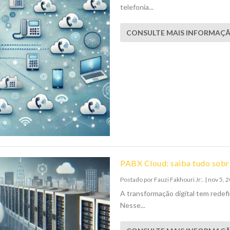
telefonia...
CONSULTE MAIS INFORMAÇ
PABX Cloud: saiba tudo sobr
Postado por
Fauzi Fakhouri Jr:.
|
nov 5, 
A transformação digital tem rede
Nesse...