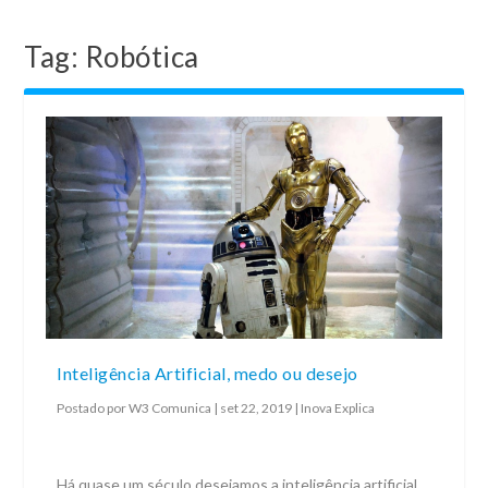
Tag:
Robótica
Inteligência Artificial, medo ou desejo
Postado por
W3 Comunica
|
set 22, 2019
|
Inova Explica
Há quase um século desejamos a inteligência artificial,