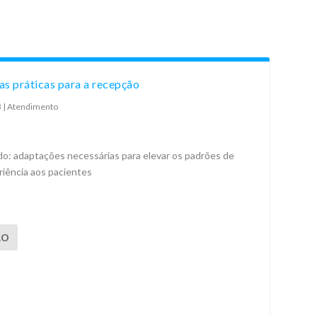
s práticas para a recepção
3
|
Atendimento
o: adaptações necessárias para elevar os padrões de
riência aos pacientes
ÃO